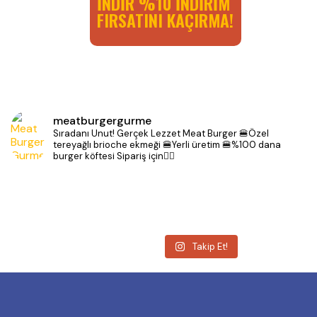
INDIR %10 INDIRIM
FIRSATINI KAÇIRMA!
meatburgergurme
Sıradanı Unut! Gerçek Lezzet Meat Burger
🍔Özel
tereyağlı brioche ekmeği
🍔Yerli üretim
🍔%100 dana
burger köftesi
Sipariş için👇🏻
Devamını Gör
Takip Et!