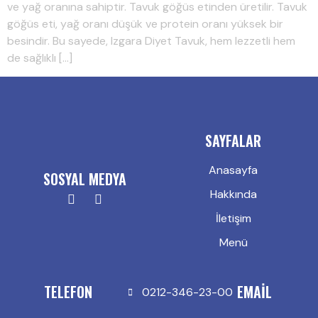
ve yağ oranına sahiptir. Tavuk göğüs etinden üretilir. Tavuk
göğüs eti, yağ oranı düşük ve protein oranı yüksek bir
besindir. Bu sayede, Izgara Diyet Tavuk, hem lezzetli hem
de sağlıklı […]
SAYFALAR
Anasayfa
SOSYAL MEDYA
Hakkında
İletişim
Menü
TELEFON
EMAIL
0212-346-23-00