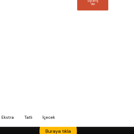
Sipariş
Ver
Ekstra
Tatlı
İçecek
Buraya tıkla