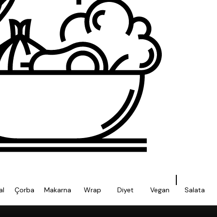
al
Çorba
Makarna
Wrap
Diyet
Vegan
Salata