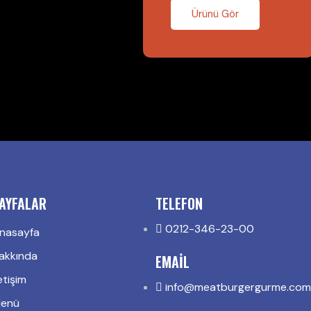
Ürünü Gör
AYFALAR
TELEFON
0212-346-23-00
nasayfa
akkında
EMAIL
letişim
info@meatburgergurme.com
enü