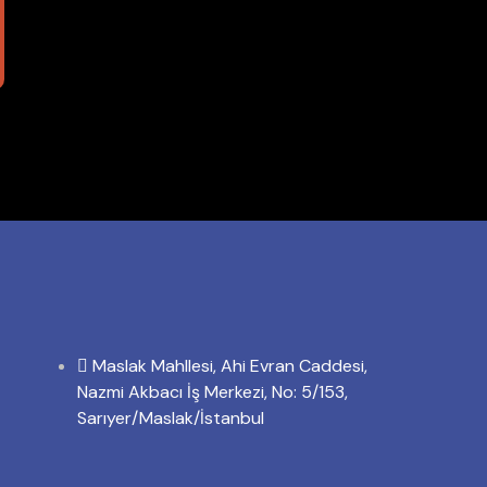
Maslak Mahllesi, Ahi Evran Caddesi,
Nazmi Akbacı İş Merkezi, No: 5/153,
Sarıyer/Maslak/İstanbul