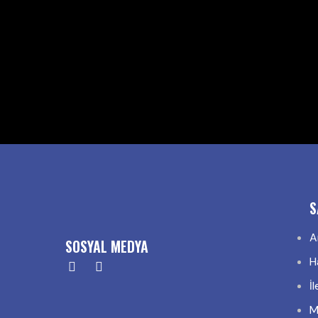
S
A
SOSYAL MEDYA
H
İ
M