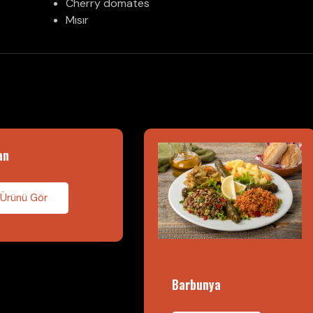
Cherry domates
Mısır
an
Ürünü Gör
Barbunya