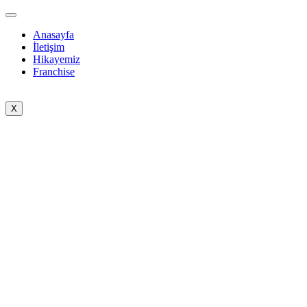
İçeriğe
atla
Anasayfa
İletişim
Hikayemiz
Franchise
X